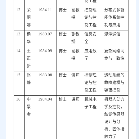
制工程
12
荣
1984.11
博士
副教
控制理
分布式多智
丽
授
论与控
能体系统控
娜
制工程
制与应用
13
杨
1980.07
博士
副教
信息安
混沌通信
华
授
全
14
王
1984.09
博士
副教
应用数
复杂网络同
正
授
学
步与一致性
新
15
赵
1983.08
博士
讲师
控制理
运动系统的
静
论与控
故障建模与
制工程
容错控制
16
申
1984.04
博士
讲师
机械电
机器人动力
景
子工程
学及控制，
金
触觉传感器
设计与分
析，固体接
触力学