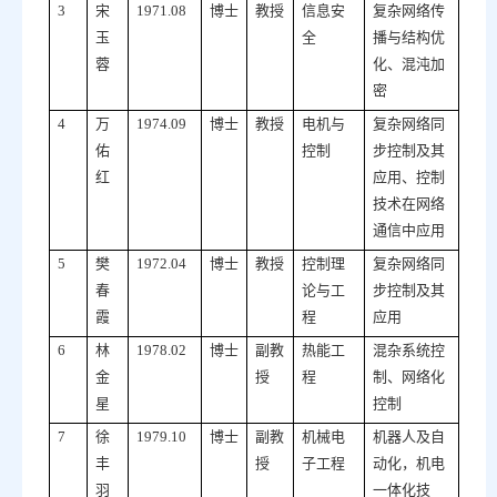
3
宋
1971.08
博士
教授
信息安
复杂网络传
玉
全
播与结构优
蓉
化、混沌加
密
4
万
1974.09
博士
教授
电机与
复杂网络同
佑
控制
步控制及其
红
应用、控制
技术在网络
通信中应用
5
樊
1972.04
博士
教授
控制理
复杂网络同
春
论与工
步控制及其
霞
程
应用
6
林
1978.02
博士
副教
热能工
混杂系统控
金
授
程
制、网络化
星
控制
7
徐
1979.10
博士
副教
机械电
机器人及自
丰
授
子工程
动化，机电
羽
一体化技