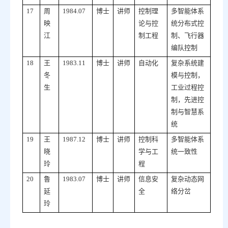
17
周
1984.07
博士
讲师
控制理
多智能体系
映
论与控
统分布式控
江
制工程
制、飞行器
编队控制
18
王
1983.11
博士
讲师
自动化
复杂系统建
冬
模与控制，
生
工业过程控
制，先进控
制与智慧系
统
19
王
1987.12
博士
讲师
控制科
多智能体系
晓
学与工
统一致性
玲
程
20
鲁
1983.07
博士
讲师
信息安
复杂动态网
延
全
络分岔
玲