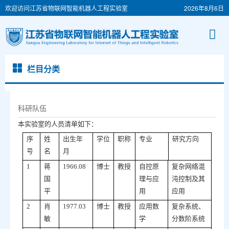
欢迎访问江苏省物联网智能机器人工程实验室
2026年8月6日
栏目分类
科研队伍
本实验室的人员清单如下：
序
姓
出生年
学位
职称
专业
研究方向
号
名
月
1
蒋
1966.08
博士
教授
自控原
复杂网络混
国
理与应
沌控制及其
平
用
应用
2
肖
1977.03
博士
教授
应用数
复杂系统、
敏
学
分数阶系统