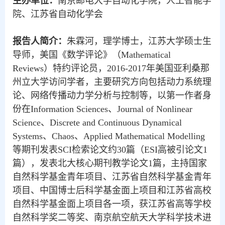
主办单位：
南京邮电大学自动化学院，人工智能学
院、江苏省自动化学会
报告人简介：
朱霖河，理学博士，江苏大学硕士生
导师，美国《数学评论》（
Mathematical
Reviews
）特约评论员，
2016-2017
年美国亚利桑那
州立大学访问学者，主要研究方向包括动力系统理
论、网络传播动力学分析与控制等，以第一作者身
份在
Information Sciences
、
Journal of Nonlinear
Science
、
Discrete and Continuous Dynamical
Systems
、
Chaos
、
Applied Mathematical Modelling
等期刊发表
SCI
检索论文约
30
篇（
ESI
高被引论文
1
篇），发表北大核心期刊教学论文
1
篇，主持国家
自然科学基金青年项目、江苏省自然科学基金青年
项目、中国博士后科学基金面上项目和江苏省高校
自然科学基金面上项目各一项，获江苏省高等学校
自然科学奖二等奖、南京航空航天大学科学技术进