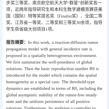
步奖三等奖、南京航空航天大学“群星”创新奖各一
项，近两年指导研究生和本科生数学建模竞赛获美
国（国际）特等奖提名奖（
Finalist
奖）、全国二等
奖、江苏省一等奖、二等奖和三等奖
30
余项，指导
学生获省级大创项目
1
项。
报告摘要：
In this work, a reaction-diffusion rumor
propagation model with general incidence rate is
proposed in a spatially heterogeneous environment.
We first summarize the well-posedness of global
solutions. Then the basic reproduction number R0 is
introduced for the model which contains the spatial
homogeneity as a special case. The threshold-type
dynamics are established in terms of R0, including the
global asymptotic stability of the rumor-free steady
state and the uniform persistence of all positive
solutions. Furthermore, by applying a controller to