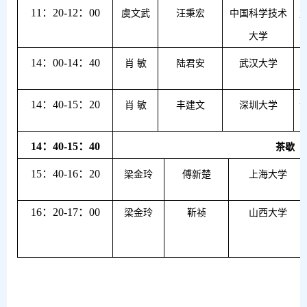
11
：
20-12
：
00
虞文武
汪秉宏
中国科学技术
大学
14
：
00-14
：
40
肖 敏
陆君安
武汉大学
14
：
40-15
：
20
肖 敏
丰建文
深圳大学
14
：
40-15
：
40
茶歇
15
：
40-16
：
20
梁金玲
傅新楚
上海大学
16
：
20-17
：
00
梁金玲
靳祯
山西大学