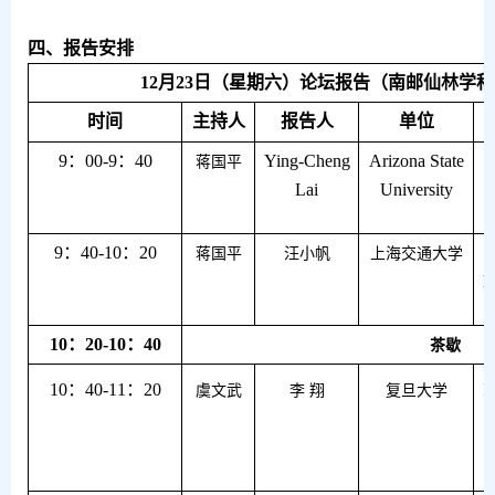
四、报告安排
12
月
23
日（星期六）论坛报告（南邮仙林学科
时间
主持人
报告人
单位
9
：
00-9
：
40
Ying-Cheng
Arizona State
蒋国平
Lai
University
9
：
40-10
：
20
蒋国平
汪小帆
上海交通大学
h
10
：
20-10
：
40
茶歇
10
：
40-11
：
20
I
虞文武
李 翔
复旦大学