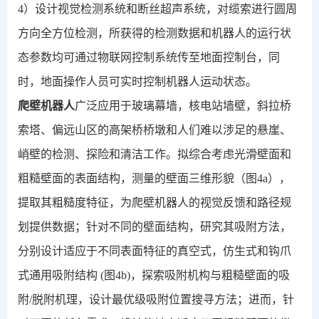
4
）设计视觉检测系统和断丝超声系统，对缆索进行圆周
方向全方位检测，所获得的检测数据和机器人的运行状
态参数均可通过物联网控制系统传至地面控制台，同
时，地面操作人员可实时控制机器人运动状态。
爬壁机器人
广泛应用于玻璃幕墙，核电站墙壁，斜拉桥
索塔、偏远山区的高架桥桥墩和人们难以涉足的悬崖、
峭壁的检测、探险和清洁工作。拟综合考虑光滑壁面和
粗糙壁面的表面结构，测量的壁面三维形貌（图
4a
），
提取其粗糙度特征，为爬壁机器人的视觉反馈和路径规
划提供数据；针对不同的壁面结构，研究其吸附方法，
分别设计适应于不同表面特征的真空式，仿生式和钩爪
式通用吸附结构
(
图
4b)
，探索吸附机构与粗糙壁面的吸
附
/
脱附机理，设计最优级吸附位置搜寻方法；进而，针