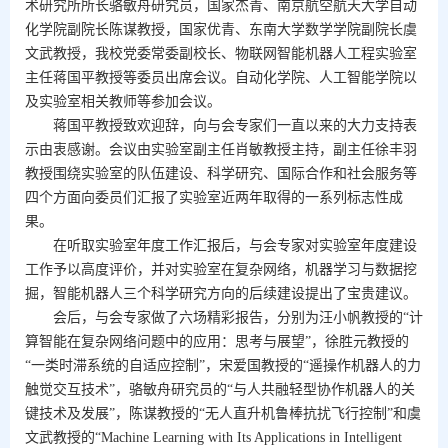
术研究所所长骆敏舟研究员，国家杰青、南京航空航天大学自动
化学院副院长陈谋教授，国家优青、东南大学数学学院副院长虞
文武教授，我校党委常委副校长、物联网智能机器人工程实验室
主任蒋国平教授等委员出席会议。自动化学院、人工智能学院以
及实验室相关教师等参加会议。
蒋国平教授致欢迎辞，向与会专家们一直以来的大力支持表
示由衷感谢。会议由实验室副主任肖敏教授主持，副主任徐丰羽
教授围绕实验室的队伍建设、科学研究、国际合作和社会服务等
四个方面向委员们汇报了实验室近两年取得的一系列标志性成
果。
在听取实验室年度工作汇报后，与会专家对实验室年度建设
工作予以高度评价，并对实验室在复杂网络，机器学习与数据挖
掘，智能机器人三个科学研究方向的后续建设提出了宝贵建议。
会后，与会专家做了六场精彩报告，分别为汪小帆教授的“计
算智能在复杂网络问题中的应用：思考与展望”，徐胜元教授的
“一类时滞系统的自适应控制”，宋爱国教授的“遥操作机器人的力
触觉交互技术”，骆敏舟研究员的“与人共融轻型协作机器人的关
键技术及发展”，陈谋教授的“无人直升机鲁棒抗扰飞行控制”和虞
文武教授的“
Machine Learning with Its Applications in Intelligent